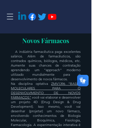
Novos Fármacos
A indústria farmacêutica paga excelentes
salários. Além de farmacêuticos, são
contrados químicos, biólogos, médicos, etc.
Aumente suas chances de contratação
aprendendo um "approach" moderno
utilizado mundialmente para o
desenvolvimento de novos fármacos.
Na disciplina optativa
ZMV1396 "BASES
MOLECULARES PARA O
DESENVOLVIMENTO DE NOVOS
FÁRMACOS"
você vai elaborar e desenvolver
um projeto 4D (Drug Design & Drug
Development). Isso mesmo, você vai
desenhar (projetar) um novo fármaco,
envolvendo conhecimentos de Biologia
Molecular, Bioquímica, Fisiologia,
Farmacologia. A experimentação interativa é